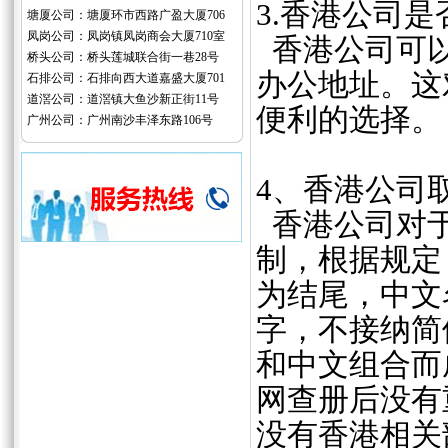
3.香港公司
塘厦公司：塘厦环市西路广盈大厦706
凤岗公司：凤岗镇凤岗商会大厦710室
香港公司可以
桥头公司：桥头莲城联合街一巷28号
办公地址。这
石排公司：石排向西大道嘉盛大厦701
道滘公司：道滘镇大鱼沙新正街11号
便利的选择。
广州公司：广州南沙丰泽东路106号
4、香港公司
香港公司对于
制，根据规定，
为结尾，中文
字，不接纳简
和中文组合而
网查册后没有
没有香港相关