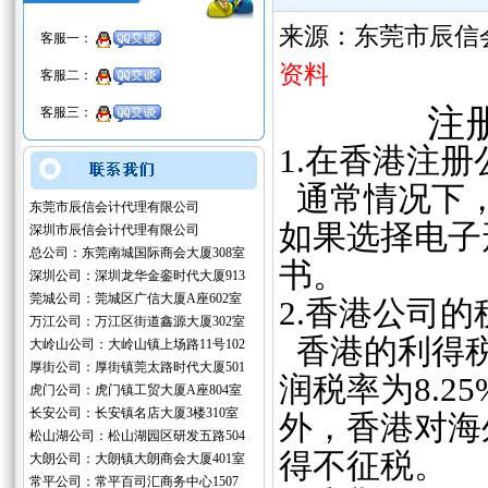
来源：东莞市辰信
客服一：
资料
客服二：
注
客服三：
1.在香港注
通常情况下，
东莞市辰信会计代理有限公司
如果选择电子
深圳市辰信会计代理有限公司
总公司：东莞南城国际商会大厦308室
书。
深圳公司：深圳龙华金銮时代大厦913
莞城公司：莞城区广信大厦A座602室
2.香港公司的
万江公司：万江区街道鑫源大厦302室
香港的利得税
大岭山公司：大岭山镇上场路11号102
厚街公司：厚街镇莞太路时代大厦501
润税率为8.2
虎门公司：虎门镇工贸大厦A座804室
长安公司：长安镇名店大厦3楼310室
外，香港对海
松山湖公司：松山湖园区研发五路504
得不征税。
大朗公司：大朗镇大朗商会大厦401室
常平公司：常平百司汇商务中心1507