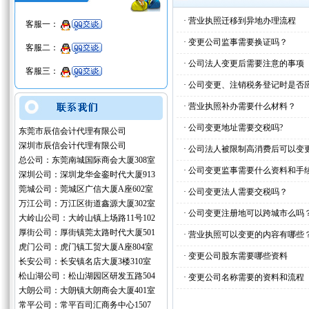
·
营业执照迁移到异地办理流程
客服一：
·
变更公司监事需要换证吗？
客服二：
·
公司法人变更后需要注意的事项
客服三：
·
公司变更、注销税务登记时是否
·
营业执照补办需要什么材料？
·
公司变更地址需要交税吗?
东莞市辰信会计代理有限公司
深圳市辰信会计代理有限公司
·
公司法人被限制高消费后可以变
总公司：东莞南城国际商会大厦308室
·
公司变更监事需要什么资料和手
深圳公司：深圳龙华金銮时代大厦913
莞城公司：莞城区广信大厦A座602室
·
公司变更法人需要交税吗？
万江公司：万江区街道鑫源大厦302室
·
公司变更注册地可以跨城市么吗
大岭山公司：大岭山镇上场路11号102
厚街公司：厚街镇莞太路时代大厦501
·
营业执照可以变更的内容有哪些
虎门公司：虎门镇工贸大厦A座804室
·
变更公司股东需要哪些资料
长安公司：长安镇名店大厦3楼310室
松山湖公司：松山湖园区研发五路504
·
变更公司名称需要的资料和流程
大朗公司：大朗镇大朗商会大厦401室
常平公司：常平百司汇商务中心1507