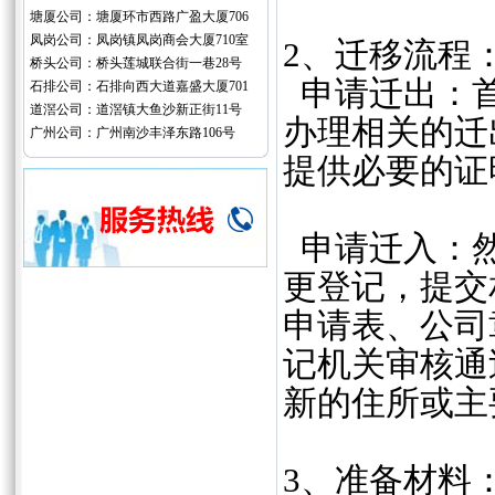
塘厦公司：塘厦环市西路广盈大厦706
凤岗公司：凤岗镇凤岗商会大厦710室
2、迁移流程
桥头公司：桥头莲城联合街一巷28号
申请迁出：首
石排公司：石排向西大道嘉盛大厦701
道滘公司：道滘镇大鱼沙新正街11号
办理相关的迁
广州公司：广州南沙丰泽东路106号
提供必要的证
申请迁入：然
更登记，提交
申请表、公司
记机关审核通
新的住所或主
‌3、准备材料‌