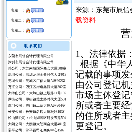
来源：东莞市辰信
客服一：
载资料
客服二：
营
客服三：
1、法律依据
东莞市辰信会计代理有限公司
根据《中华人
深圳市辰信会计代理有限公司
总公司：东莞南城国际商会大厦308室
记载的事项发
深圳公司：深圳龙华金銮时代大厦913
莞城公司：莞城区广信大厦A座602室
由公司登记机
万江公司：万江区街道鑫源大厦302室
市场主体登记
大岭山公司：大岭山镇上场路11号102
厚街公司：厚街镇莞太路时代大厦501
所或者主要经
虎门公司：虎门镇工贸大厦A座804室
长安公司：长安镇名店大厦3楼310室
的住所或者主
松山湖公司：松山湖园区研发五路504
更登记。
大朗公司：大朗镇大朗商会大厦401室
常平公司：常平百司汇商务中心1507