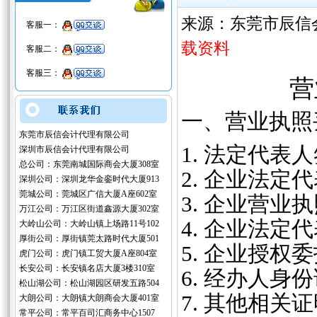
来源：东莞市辰信
客服一：
载资料
客服二：
客服三：
营
一、营业执照
东莞市辰信会计代理有限公司
1. 法定代
深圳市辰信会计代理有限公司
总公司：东莞南城国际商会大厦308室
2. 企业法
深圳公司：深圳龙华金銮时代大厦913
莞城公司：莞城区广信大厦A座602室
3. 企业营业
万江公司：万江区街道鑫源大厦302室
4. 企业法定
大岭山公司：大岭山镇上场路11号102
厚街公司：厚街镇莞太路时代大厦501
5. 企业授
虎门公司：虎门镇工贸大厦A座804室
长安公司：长安镇名店大厦3楼310室
6. 经办人身
松山湖公司：松山湖园区研发五路504
7. 其他相
大朗公司：大朗镇大朗商会大厦401室
常平公司：常平百司汇商务中心1507