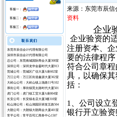
来源：东莞市辰信
客服一：
资料
客服二：
企业
客服三：
企业验资的
‌
注册资本、企
东莞市辰信会计代理有限公司
要的法律程序
深圳市辰信会计代理有限公司
总公司：东莞南城国际商会大厦308室
符合公司章程
深圳公司：深圳龙华金銮时代大厦913
莞城公司：莞城区广信大厦A座602室
具，以确保其
万江公司：万江区街道鑫源大厦302室
括：
大岭山公司：大岭山镇上场路11号102
厚街公司：厚街镇莞太路时代大厦501
虎门公司：虎门镇工贸大厦A座804室
长安公司：长安镇名店大厦3楼310室
‌1、公司设
松山湖公司：松山湖园区研发五路504
银行开立验资
大朗公司：大朗镇大朗商会大厦401室
常平公司：常平百司汇商务中心1507