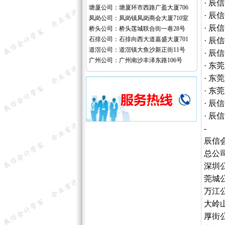
· 
塘厦公司：塘厦环市西路广盈大厦706
· 
凤岗公司：凤岗镇凤岗商会大厦710室
· 
桥头公司：桥头莲城联合街一巷28号
石排公司：石排向西大道嘉盛大厦701
· 
道滘公司：道滘镇大鱼沙新正街11号
· 
广州公司：广州南沙丰泽东路106号
· 
· 
· 
· 
· 
-
辰信
总公
深圳
莞城
万江
大岭
厚街