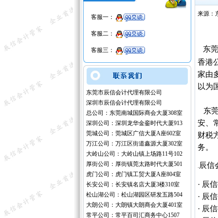
来源：
客服一：
客服二：
东莞
客服三：
香港
家由
以为
东莞市辰信会计代理有限公司
深圳市辰信会计代理有限公司
东莞
总公司：东莞南城国际商会大厦308室
安、
深圳公司：深圳龙华金銮时代大厦913
莞城公司：莞城区广信大厦A座602室
财税
万江公司：万江区街道鑫源大厦302室
务。
大岭山公司：大岭山镇上场路11号102
厚街公司：厚街镇莞太路时代大厦501
辰信
.
虎门公司：虎门镇工贸大厦A座804室
· 
长安公司：长安镇名店大厦3楼310室
松山湖公司：松山湖园区研发五路504
· 
大朗公司：大朗镇大朗商会大厦401室
· 
常平公司：常平百司汇商务中心1507