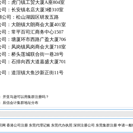
公司：虎门镇工贸大厦A座804室
公司：长安镇名店大厦3楼310室
湖公司：松山湖园区研发五路
公司：大朗镇大朗商会大厦401室
公司：常平百司汇商务中心1507
公司：塘厦环市西路广盈大厦706
公司：凤岗镇凤岗商会大厦710室
公司：桥头莲城联合街一巷28号
公司：石排向西大道嘉盛大厦701
公司：道滘镇大鱼沙新正街11号
：
开亚马逊可以用集群注册吗？
：
辰信会计集群地址分布
司网
香港公司注册
东莞代理记账
东莞代办执照
深圳注册公司
东莞集群注册
申请一般