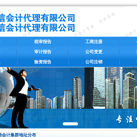
册
税审报告
工商注册
册
审计报告
公司变更
账
验资报告
公司注销
信会计集群地址分布