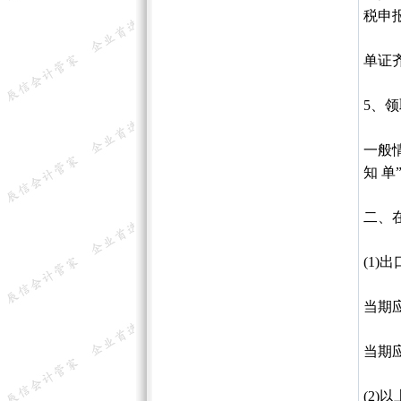
税申
单证
5、
一般
知 
二、
(1)
当期
当期
(2