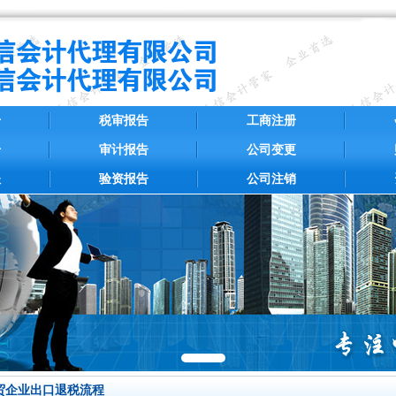
册
税审报告
工商注册
册
审计报告
公司变更
账
验资报告
公司注销
贸企业出口退税流程