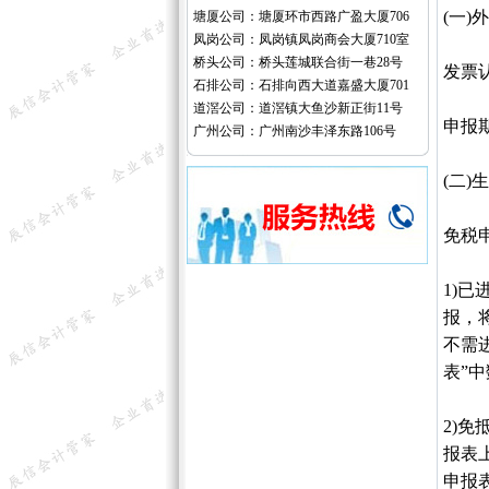
(一)
塘厦公司：塘厦环市西路广盈大厦706
凤岗公司：凤岗镇凤岗商会大厦710室
桥头公司：桥头莲城联合街一巷28号
发票
石排公司：石排向西大道嘉盛大厦701
道滘公司：道滘镇大鱼沙新正街11号
申报
广州公司：广州南沙丰泽东路106号
(二)
免税
1)
报，
不需
表”中
2)
报表上
申报