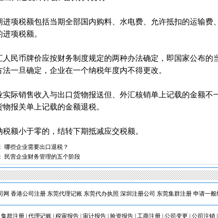
期进项税额包括当期全部国内购料、水电费、允许抵扣的运输费
的进项税额。
汇人民币牌价应按财务制度规定的两种办法确定，即国家公布的
方法一旦确定，企业在一个纳税年度内不得更改。
业实际销售收入与出口货物报送但、外汇核销单上记载的金额不
货物报关单上记载的金额退税。
纳税额小于零的，结转下期抵减应交税额。
：
哪些企业需要出口退税？
：
民营企业财务管理的五个阶段
司网
香港公司注册
东莞代理记账
东莞代办执照
深圳注册公司
东莞集群注册
申请一般
|
集群注册
|
代理记账
|
税审报告
|
审计报告
|
验资报告
|
工商注册
|
公司变更
|
公司注销