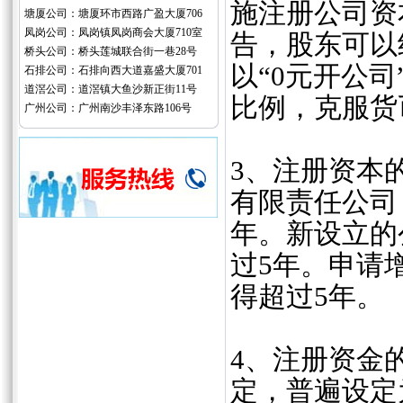
施注册公司资
塘厦公司：塘厦环市西路广盈大厦706
凤岗公司：凤岗镇凤岗商会大厦710室
告，股东可以
桥头公司：桥头莲城联合街一巷28号
以“0元开公
石排公司：石排向西大道嘉盛大厦701
道滘公司：道滘镇大鱼沙新正街11号
比例，克服货
广州公司：广州南沙丰泽东路106号
3、‌注册资本
有限责任公司
年。新设立的
过5年。申请
得超过5年‌。
4、‌注册资
定，普遍设定为