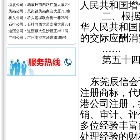
人民共和国增
塘厦公司：塘厦环市西路广盈大厦706
凤岗公司：凤岗镇凤岗商会大厦710室
二、根据《
桥头公司：桥头莲城联合街一巷28号
华人民共和国国
石排公司：石排向西大道嘉盛大厦701
道滘公司：道滘镇大鱼沙新正街11号
的交际应酬消
广州公司：广州南沙丰泽东路106号
……
第五十四条 
东莞辰信会
注册商标，代
港公司注册，
销、审计、评
多位经验丰富
处理经验的财