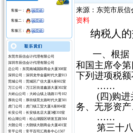
来源：东莞市辰信
客服一：
资料
客服二：
纳税人的
客服三：
一、根据
东莞市辰信会计代理有限公司
和国主席令第
深圳市辰信会计代理有限公司
总公司：东莞南城国际商会大厦308室
下列进项税额
深圳公司：深圳龙华金銮时代大厦913
莞城公司：莞城区广信大厦A座602室
……
万江公司：万江区街道鑫源大厦302室
(四)购进
大岭山公司：大岭山镇上场路11号102
厚街公司：厚街镇莞太路时代大厦501
务、无形资产
虎门公司：虎门镇工贸大厦A座804室
长安公司：长安镇名店大厦3楼310室
……
松山湖公司：松山湖园区研发五路504
第三十八条 
大朗公司：大朗镇大朗商会大厦401室
常平公司：常平百司汇商务中心1507