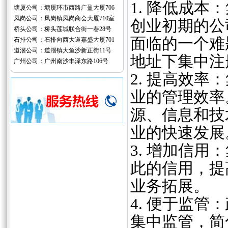
1. 降低成
塘厦公司：塘厦环市西路广盈大厦706
凤岗公司：凤岗镇凤岗商会大厦710室
创业初期的公
桥头公司：桥头莲城联合街一巷28号
面临的一个难
石排公司：石排向西大道嘉盛大厦701
道滘公司：道滘镇大鱼沙新正街11号
地址下集中注
广州公司：广州南沙丰泽东路106号
2. 提高效
业的管理效率
源、信息和技
业的快速发展
3. 增加信
此的信用，提
业务拓展。
4. 便于监
集中监管，简