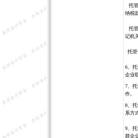
托管
纳税
托管
记机
托管
6、
企业
7、
作。
8、
系方
9、
托
群企