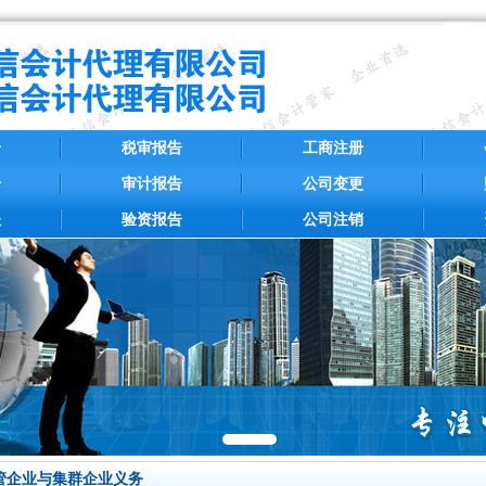
册
税审报告
工商注册
册
审计报告
公司变更
账
验资报告
公司注销
管企业与集群企业义务