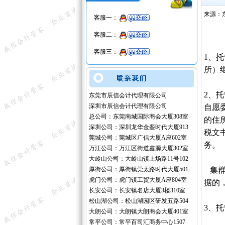
来源：
客服一：
客服二：
客服三：
1、
所）
2、
东莞市辰信会计代理有限公司
深圳市辰信会计代理有限公司
自愿
总公司：东莞南城国际商会大厦308室
的住
深圳公司：深圳龙华金銮时代大厦913
税文
莞城公司：莞城区广信大厦A座602室
务。
万江公司：万江区街道鑫源大厦302室
大岭山公司：大岭山镇上场路11号102
厚街公司：厚街镇莞太路时代大厦501
集群
虎门公司：虎门镇工贸大厦A座804室
据的
长安公司：长安镇名店大厦3楼310室
松山湖公司：松山湖园区研发五路504
3、
大朗公司：大朗镇大朗商会大厦401室
常平公司：常平百司汇商务中心1507