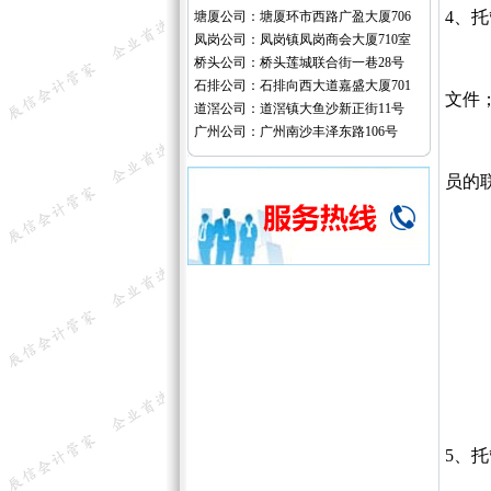
4、
塘厦公司：塘厦环市西路广盈大厦706
凤岗公司：凤岗镇凤岗商会大厦710室
桥头公司：桥头莲城联合街一巷28号
（一
石排公司：石排向西大道嘉盛大厦701
文件
道滘公司：道滘镇大鱼沙新正街11号
广州公司：广州南沙丰泽东路106号
（二
员的
（三
（四
（五
（六
5、