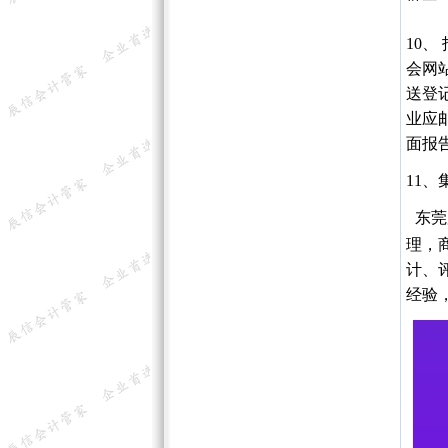
10
会网
送登
业应
面报
11
东莞
理，
计、
经验