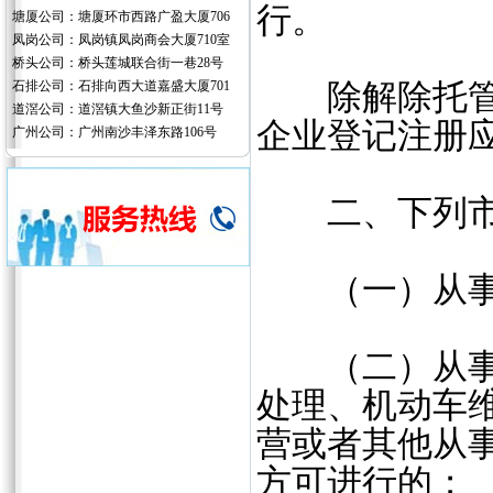
行。
塘厦公司：塘厦环市西路广盈大厦706
凤岗公司：凤岗镇凤岗商会大厦710室
桥头公司：桥头莲城联合街一巷28号
石排公司：石排向西大道嘉盛大厦701
除解除托管关
道滘公司：道滘镇大鱼沙新正街11号
企业登记注册
广州公司：广州南沙丰泽东路106号
二、下列市场
（一）从事
（二）从事生
处理、机动车
营或者其他从
方可进行的；