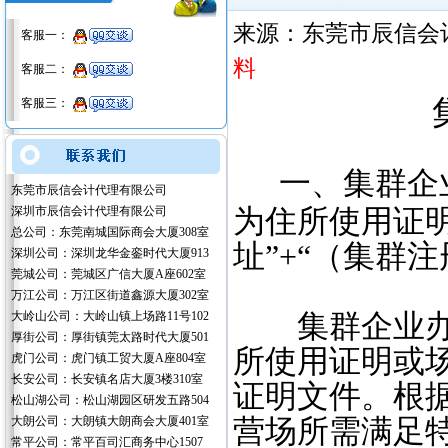
来源：东莞市辰信会
客服一：
料
客服二：
客服三：
一、集群企
东莞市辰信会计代理有限公司
深圳市辰信会计代理有限公司
为住所使用证
总公司：东莞南城国际商会大厦308室
址”+“（集群
深圳公司：深圳龙华金銮时代大厦913
莞城公司：莞城区广信大厦A座602室
万江公司：万江区街道鑫源大厦302室
大岭山公司：大岭山镇上场路11号102
集群企业办理
厚街公司：厚街镇莞太路时代大厦501
所使用证明或
虎门公司：虎门镇工贸大厦A座804室
长安公司：长安镇名店大厦3楼310室
证明文件。根
松山湖公司：松山湖园区研发五路504
大朗公司：大朗镇大朗商会大厦401室
营场所需满足
常平公司：常平百司汇商务中心1507