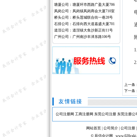
塘厦公司：塘厦环市西路广盈大厦706
凤岗公司：凤岗镇凤岗商会大厦710室
电子邮
桥头公司：桥头莲城联合街一巷28号
石排公司：石排向西大道嘉盛大厦701
通讯
道滘公司：道滘镇大鱼沙新正街11号
广州公司：广州南沙丰泽东路106号
附
1.
2.
上一条
下一条
公司注册网
工商注册网
东莞公司注册
东莞注册公
网站首页
|
公司简介
|
公司注册
© 辰信会计网 www.020