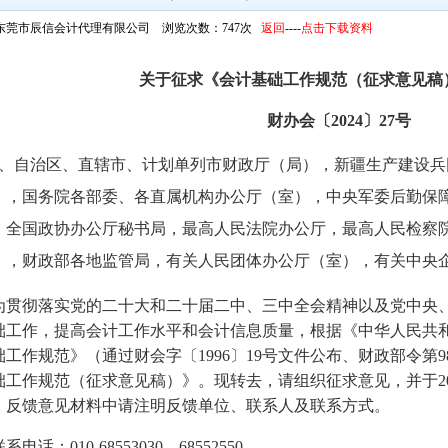
东莞市辰信会计代理有限公司 浏览次数：747次
返回
----
点击下载资料
关于征求《会计基础工作规范（征求意见稿
财办会〔2024〕27号
、自治区、直辖市、计划单列市财政厅（局），新疆生产建设兵
），国务院各部委、各直属机构办公厅（室），中央军委后勤保
，全国政协办公厅秘书局，最高人民法院办公厅，最高人民检察
），财政部各地监管局，有关人民团体办公厅（室），有关中央
彻落实党的二十大和二十届二中、三中全会精神以及党中央、
础工作，提高会计工作水平和会计信息质量，根据《中华人民共
础工作规范》（通过财会字〔1996〕19号文件公布、财政部令第
础工作规范（征求意见稿）》。现转去，请组织征求意见，并于20
，反馈意见材料中请注明反馈单位、联系人及联系方式。
话：010-68553030、68552550