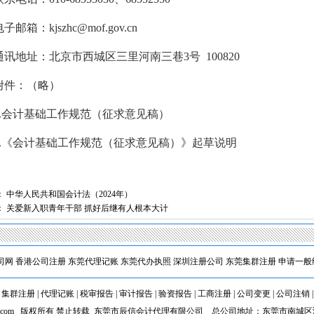
箱：kjszhc@mof.gov.cn
地址：北京市西城区三里河南三巷3号 100820
1
件：（略）
会计基础工作规范（征求意见稿）
《会计基础工作规范（征求意见稿）》起草说明
：
中华人民共和国会计法（2024年）
：
关爱新入职青年干部 抓好后继有人根本大计
司网
香港公司注册
东莞代理记账
东莞代办执照
深圳注册公司
东莞集群注册
申请一般
|
集群注册
|
代理记账
|
税审报告
|
审计报告
|
验资报告
|
工商注册
|
公司变更
|
公司注销
cxkj.com 版权所有 禁止转载 东莞市辰信会计代理有限公司 总公司地址：东莞市南城