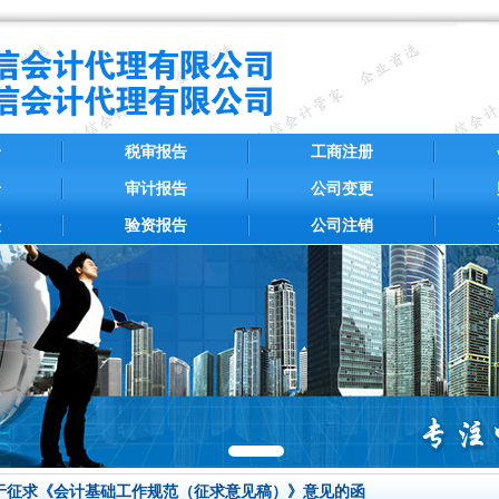
册
税审报告
工商注册
册
审计报告
公司变更
账
验资报告
公司注销
于征求《会计基础工作规范（征求意见稿）》意见的函