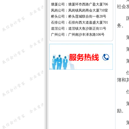
塘厦公司：塘厦环市西路广盈大厦706
社会
凤岗公司：凤岗镇凤岗商会大厦710室
桥头公司：桥头莲城联合街一巷28号
国家
石排公司：石排向西大道嘉盛大厦701
务。
道滘公司：道滘镇大鱼沙新正街11号
广州公司：广州南沙丰泽东路106号
第三
第四
第五
任何
簿和
任何
第六
励。
第七