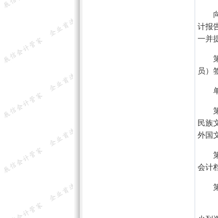
向不
计报
一并
第二
员）
单位
第二
民族
外国
第二
会计
第二
（一