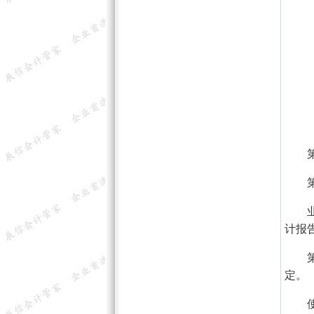
（二
（三
（四
（五
（六
第十
第十
业务
计报
第十
定。
使用