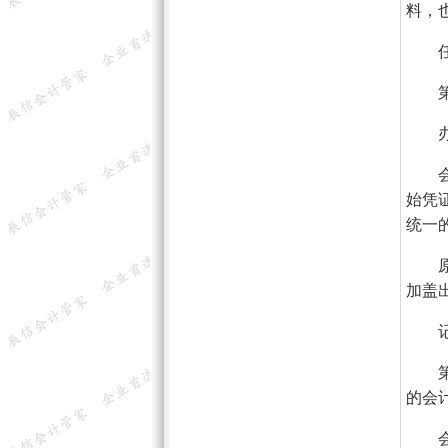
料，
任何
第十
办理
会计
始凭
统一
原始
加盖
记账
第十
的会
会计