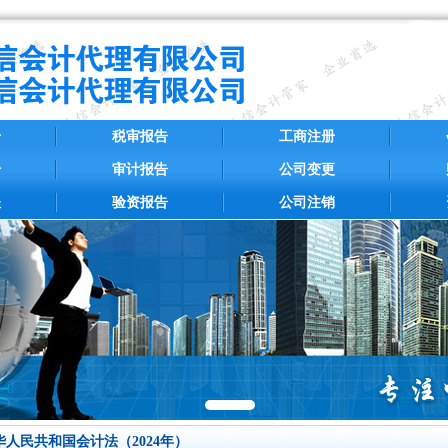
册
税审报告
工商注册
册
审计报告
公司变更
账
验资报告
公司注销
华人民共和国会计法（2024年）