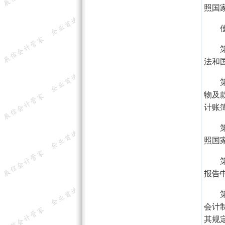
照国
使用
第十
法和
第十
物及
计账
第十
照国
第十
报告
第二
会计
其规