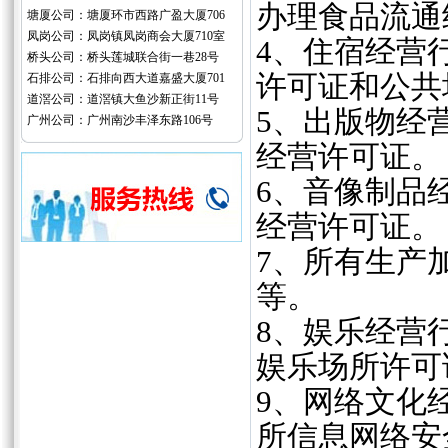
办理食品流通
塘厦公司：塘厦环市西路广盈大厦706
凤岗公司：凤岗镇凤岗商会大厦710室
4、‌住宿经
桥头公司：桥头莲城联合街一巷28号
许可证和公共
石排公司：石排向西大道嘉盛大厦701
道滘公司：道滘镇大鱼沙新正街11号
‌5、出版物
广州公司：广州南沙丰泽东路106号
经营许可证。
‌6、音像制
经营许可证。
‌7、所有生
等。
‌8、娱乐经
娱乐场所许可
‌9、网络文
所信息网络安