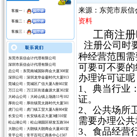
来源：东莞市辰信
客服一：
资料
客服二：
工商注册
客服三：
注册公司时
‌
种经营范围需
东莞市辰信会计代理有限公司
可要可不要的
深圳市辰信会计代理有限公司
总公司：东莞南城国际商会大厦308室
办理许可证呢
深圳公司：深圳龙华金銮时代大厦913
莞城公司：莞城区广信大厦A座602室
‌1、典当行
万江公司：万江区街道鑫源大厦302室
证。
大岭山公司：大岭山镇上场路11号102
厚街公司：厚街镇莞太路时代大厦501
2、‌公共场
虎门公司：虎门镇工贸大厦A座804室
长安公司：长安镇名店大厦3楼310室
需要办理公共
松山湖公司：松山湖园区研发五路504
‌3、食品经
大朗公司：大朗镇大朗商会大厦401室
常平公司：常平百司汇商务中心1507