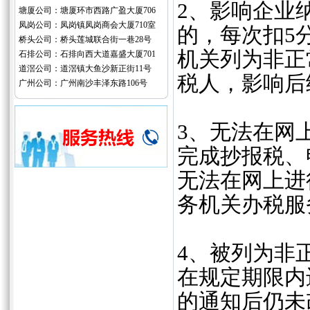
‌2、影响企
塘厦公司：塘厦环市西路广盈大厦706
凤岗公司：凤岗镇凤岗商会大厦710室
的，每次扣5
桥头公司：桥头莲城联合街一巷28号
机关列为非正
石排公司：石排向西大道嘉盛大厦701
道滘公司：道滘镇大鱼沙新正街11号
税人，影响后
广州公司：广州南沙丰泽东路106号
‌3、无法在
完成抄报税、
无法在网上进
务机关办税服
4、‌被列为
在规定期限内
的通知后仍未