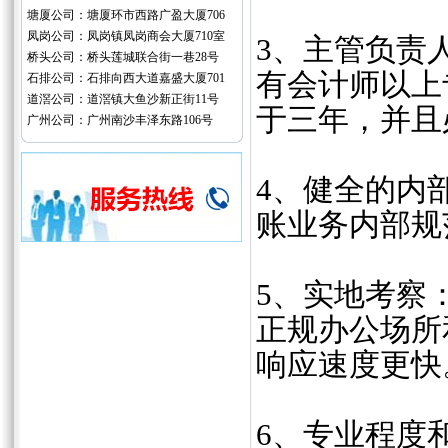
塘厦公司：塘厦环市西路广盈大厦706
凤岗公司：凤岗镇凤岗商会大厦710室
‌3、主管负
桥头公司：桥头莲城联合街一巷28号
有会计师以上
石排公司：石排向西大道嘉盛大厦701
道滘公司：道滘镇大鱼沙新正街11号
于三年，并且
广州公司：广州南沙丰泽东路106号
‌4、健全的
账业务内部规
‌5、实地考
正规办公场所
响应速度更快‌
‌6、专业程