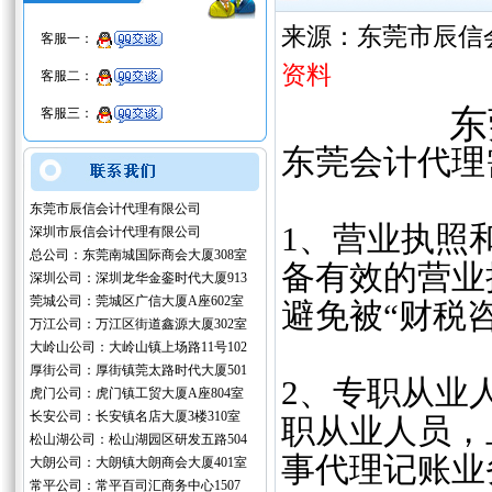
来源：东莞市辰信
客服一：
资料
客服二：
东
客服三：
‌东莞会计代
东莞市辰信会计代理有限公司
1、‌营业执
深圳市辰信会计代理有限公司
总公司：东莞南城国际商会大厦308室
备有效的营业
深圳公司：深圳龙华金銮时代大厦913
莞城公司：莞城区广信大厦A座602室
避免被“财税咨
万江公司：万江区街道鑫源大厦302室
大岭山公司：大岭山镇上场路11号102
厚街公司：厚街镇莞太路时代大厦501
‌2、专职从
虎门公司：虎门镇工贸大厦A座804室
长安公司：长安镇名店大厦3楼310室
职从业人员，
松山湖公司：松山湖园区研发五路504
事代理记账业
大朗公司：大朗镇大朗商会大厦401室
常平公司：常平百司汇商务中心1507