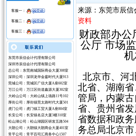
来源：东莞市辰信
客服一：
资料
客服二：
财政部办公
客服三：
公厅 市场
机
东莞市辰信会计代理有限公司
深圳市辰信会计代理有限公司
总公司：东莞南城国际商会大厦308室
北京市、河北
深圳公司：深圳龙华金銮时代大厦913
莞城公司：莞城区广信大厦A座602室
北省、湖南省
万江公司：万江区街道鑫源大厦302室
管局，内蒙古
大岭山公司：大岭山镇上场路11号102
厚街公司：厚街镇莞太路时代大厦501
省、贵州省发
虎门公司：虎门镇工贸大厦A座804室
长安公司：长安镇名店大厦3楼310室
省数据和政务
松山湖公司：松山湖园区研发五路504
务总局北京市
大朗公司：大朗镇大朗商会大厦401室
常平公司：常平百司汇商务中心1507