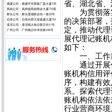
省、湖北省、
塘厦公司：塘厦环市西路广盈大厦706
凤岗公司：凤岗镇凤岗商会大厦710室
为贯彻落实
桥头公司：桥头莲城联合街一巷28号
的决策部署，
石排公司：石排向西大道嘉盛大厦701
道滘公司：道滘镇大鱼沙新正街11号
定，推动代理
广州公司：广州南沙丰泽东路106号
展代理记账机
如下：
一、工作
通过开展代
账机构信用评
序，构建有效
系。探索代理
账机构依法依
行业营商环境